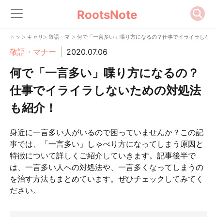
RootsNote
>
>
>
トップ
キャリア
敬語・マナー
何で「一言多い」喋り方になるの？仕事でイライラしない
敬語・マナー
2020.07.06
何で「一言多い」喋り方になるの？
仕事でイライラしないための対処法
も紹介！
身近に一言多い人がいるので困っていませんか？この記
事では、「一言多い」しゃべり方になってしまう原因と
特徴について詳しくご紹介していきます。記事後半で
は、一言多い人への対処法や、一言多くなってしまうの
を治す方法もまとめています。ぜひチェックしてみてく
ださい。