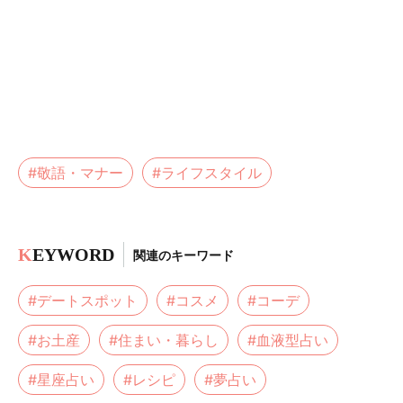
#敬語・マナー
#ライフスタイル
K
EYWORD
関連のキーワード
#デートスポット
#コスメ
#コーデ
#お土産
#住まい・暮らし
#血液型占い
#星座占い
#レシピ
#夢占い