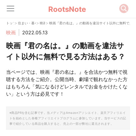
RootsNote
>
>
>
トップ
住まい・暮らし
映画
映画『君の名は。』の動画を違法サイト以外に無料で見る
映画
2022.05.13
映画『君の名は。』の動画を違法サ
イト以外に無料で見る方法はある？
当ページでは、映画『君の名は。』を合法かつ無料で視
聴する方法をご紹介。公開当時、劇場で観れなかった方
はもちろん「気になるけどレンタルでお金をかけたくな
い」という方は必見です！
※商品PRを含む記事です。当メディアはAmazonアソシエイト、楽天アフィリエイ
トを始めとした各種アフィリエイトプログラムに参加しています。当サービスの記
事で紹介している商品を購入すると、売上の一部が弊社に還元されます。