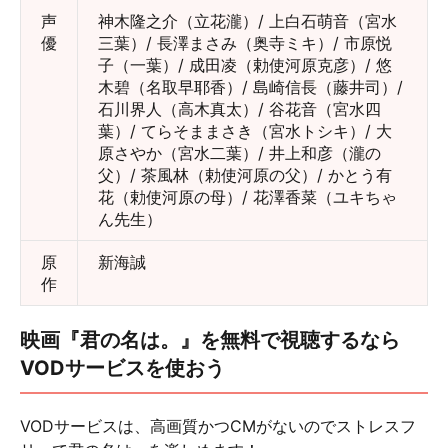
声
神木隆之介（立花瀧）/ 上白石萌音（宮水
優
三葉）/ 長澤まさみ（奥寺ミキ）/ 市原悦
子（一葉）/ 成田凌（勅使河原克彦）/ 悠
木碧（名取早耶香）/ 島崎信長（藤井司）/
石川界人（高木真太）/ 谷花音（宮水四
葉）/ てらそままさき（宮水トシキ）/ 大
原さやか（宮水二葉）/ 井上和彦（瀧の
父）/ 茶風林（勅使河原の父）/ かとう有
花（勅使河原の母）/ 花澤香菜（ユキちゃ
ん先生）
原
新海誠
作
映画『君の名は。』を無料で視聴するなら
VODサービスを使おう
VODサービスは、高画質かつCMがないのでストレスフ