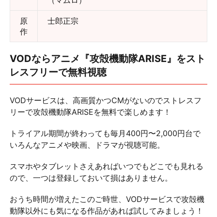
原
士郎正宗
作
VODならアニメ『攻殻機動隊ARISE』をスト
レスフリーで無料視聴
VODサービスは、高画質かつCMがないのでストレスフ
リーで攻殻機動隊ARISEを無料で楽しめます！
トライアル期間が終わっても毎月400円〜2,000円台で
いろんなアニメや映画、ドラマが視聴可能。
スマホやタブレットさえあればいつでもどこでも見れる
ので、一つは登録しておいて損はありません。
おうち時間が増えたこのご時世、VODサービスで攻殻機
動隊以外にも気になる作品があれば試してみましょう！