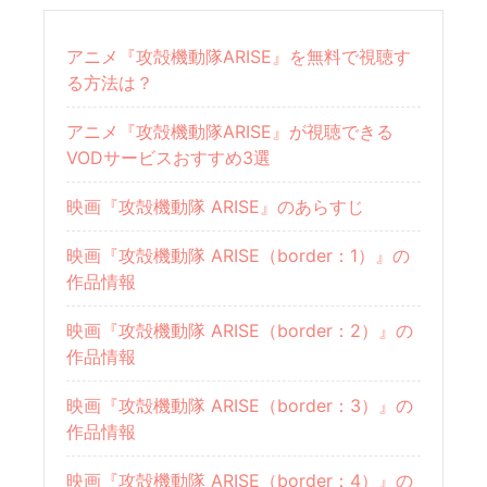
アニメ『攻殻機動隊ARISE』を無料で視聴す
る方法は？
アニメ『攻殻機動隊ARISE』が視聴できる
VODサービスおすすめ3選
映画『攻殻機動隊 ARISE』のあらすじ
映画『攻殻機動隊 ARISE（border：1）』の
作品情報
映画『攻殻機動隊 ARISE（border：2）』の
作品情報
映画『攻殻機動隊 ARISE（border：3）』の
作品情報
映画『攻殻機動隊 ARISE（border：4）』の