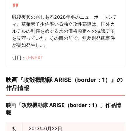
戦後復興の兆しある2028年冬のニューポートシテ
ィ。草薙素子少佐率いる独立攻性部隊は、国外カ
ルテルの利権をめぐる水の価格協定への抗議デモ
を見守っていた。その目の前で、無差別発砲事件
が突如発生し...。
引用 :
U-NEXT
映画『攻殻機動隊 ARISE（border：1）』の
作品情報
映画「攻殻機動隊 ARISE（border：1）」作品情
報
初
2013年6月22日