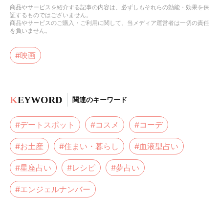
商品やサービスを紹介する記事の内容は、必ずしもそれらの効能・効果を保
証するものではございません。
商品やサービスのご購入・ご利用に関して、当メディア運営者は一切の責任
を負いません。
#映画
K
EYWORD
関連のキーワード
#デートスポット
#コスメ
#コーデ
#お土産
#住まい・暮らし
#血液型占い
#星座占い
#レシピ
#夢占い
#エンジェルナンバー