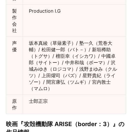
製
Production I.G
作
会
社
声
坂本真綾（草薙素子）/ 塾一久（荒巻大
優
輔）/ 松田健一郎（バト－）/ 新垣樽助
（トグサ）/ 檀臣幸（イシカワ）/ 中國卓
郎（サイトー）/ 中井和哉（ボーマ）/ 沢
城みゆき（ロジコマ）/ 浅野まゆみ（クル
ツ）/ 上田燿司（パズ）/ 星野貴紀（ライ
ゾー）/ 間宮康弘（ツムギ）/ 宮内敦士
（マムロ）
原
士郎正宗
作
映画『攻殻機動隊 ARISE（border：3）』の