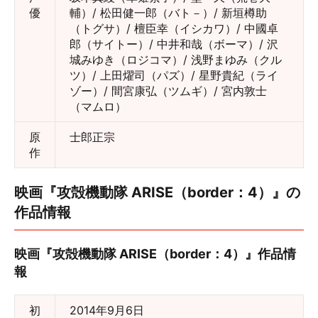
優
輔）/ 松田健一郎（バト－）/ 新垣樽助
（トグサ）/ 檀臣幸（イシカワ）/ 中國卓
郎（サイトー）/ 中井和哉（ボーマ）/ 沢
城みゆき（ロジコマ）/ 浅野まゆみ（クル
ツ）/ 上田燿司（パズ）/ 星野貴紀（ライ
ゾー）/ 間宮康弘（ツムギ）/ 宮内敦士
（マムロ）
原
士郎正宗
作
映画『攻殻機動隊 ARISE（border：4）』の
作品情報
映画『攻殻機動隊 ARISE（border：4）』作品情
報
初
2014年9月6日