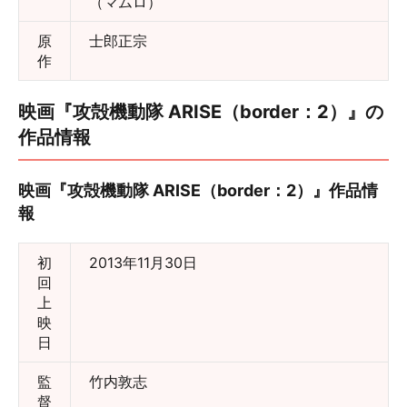
（マムロ）
原
士郎正宗
作
映画『攻殻機動隊 ARISE（border：2）』の
作品情報
映画『攻殻機動隊 ARISE（border：2）』作品情
報
初
2013年11月30日
回
上
映
日
監
竹内敦志
督