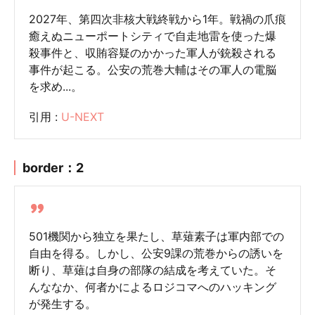
2027年、第四次非核大戦終戦から1年。戦禍の爪痕
癒えぬニューポートシティで自走地雷を使った爆
殺事件と、収賄容疑のかかった軍人が銃殺される
事件が起こる。公安の荒巻大輔はその軍人の電脳
を求め...。
引用 :
U-NEXT
border：2
501機関から独立を果たし、草薙素子は軍内部での
自由を得る。しかし、公安9課の荒巻からの誘いを
断り、草薙は自身の部隊の結成を考えていた。そ
んななか、何者かによるロジコマへのハッキング
が発生する。