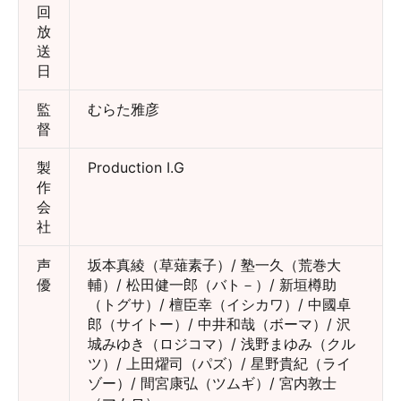
回
放
送
日
監
むらた雅彦
督
製
Production I.G
作
会
社
声
坂本真綾（草薙素子）/ 塾一久（荒巻大
優
輔）/ 松田健一郎（バト－）/ 新垣樽助
（トグサ）/ 檀臣幸（イシカワ）/ 中國卓
郎（サイトー）/ 中井和哉（ボーマ）/ 沢
城みゆき（ロジコマ）/ 浅野まゆみ（クル
ツ）/ 上田燿司（パズ）/ 星野貴紀（ライ
ゾー）/ 間宮康弘（ツムギ）/ 宮内敦士