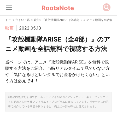
RootsNote
>
>
>
トップ
住まい・暮らし
映画
『攻殻機動隊ARISE（全4部）』のアニメ動画を全話無料
映画
2022.05.13
『攻殻機動隊ARISE（全4部）』のア
ニメ動画を全話無料で視聴する方法
当ページでは、アニメ『攻殻機動隊ARISE』を無料で視
聴する方法をご紹介。当時リアルタイムで見ていない方
や「気になるけどレンタルでお金をかけたくない」とい
う方は必見です！
※商品PRを含む記事です。当メディアはAmazonアソシエイト、楽天アフィリエイ
トを始めとした各種アフィリエイトプログラムに参加しています。当サービスの記
事で紹介している商品を購入すると、売上の一部が弊社に還元されます。