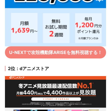
U-NEXTで攻殻機動隊ARISEを無料視聴する！
2位：dアニメストア