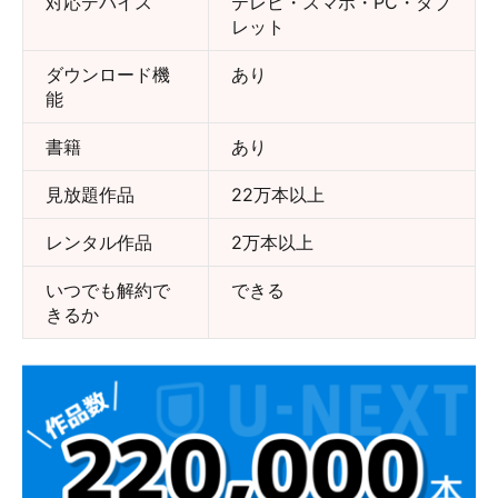
対応デバイス
テレビ・スマホ・PC・タブ
レット
ダウンロード機
あり
能
書籍
あり
見放題作品
22万本以上
レンタル作品
2万本以上
いつでも解約で
できる
きるか