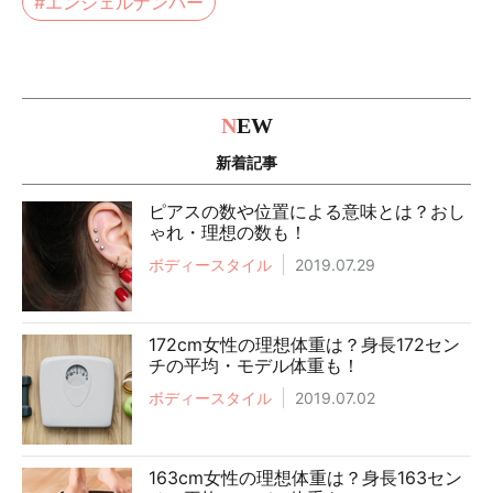
#エンジェルナンバー
N
EW
新着記事
ピアスの数や位置による意味とは？おし
ゃれ・理想の数も！
ボディースタイル
2019.07.29
172cm女性の理想体重は？身長172セン
チの平均・モデル体重も！
ボディースタイル
2019.07.02
163cm女性の理想体重は？身長163セン