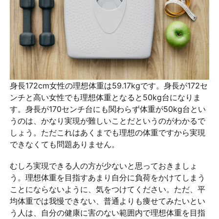
身長172cm女性の理想体重は59.17kgです。身長が172セ
ンチと高い女性でも理想体重となると50kg台になりま
す。身長が170センチ台にも関わらず体重が50kg台とい
うのは、かなり実現が難しいことだというのがわかるで
しょう。ただこれはあくまでも理想の体重ですから実現
できなくても問題ありません。
むしろ実現できる人の方が少ないと思っておきましょ
う。理想体重を目指すあまり自分に負荷をかけてしまう
ことにならないように、気をつけてください。ただ、平
均体重では我慢できない、普通よりも痩せてみたいとい
う人は、自分の健康に害のない範囲内で理想体重を目指