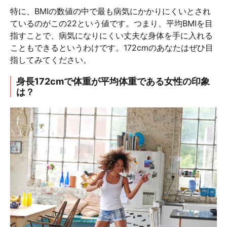
特に、BMIの数値の中で最も病気にかかりにくいとされ
ているのがこの22という値です。つまり、平均BMIを目
指すことで、病気になりにくい丈夫な身体を手に入れる
こともできるというわけです。172cmのあなたはぜひ目
指してみてください。
身長172cmで体重が平均体重である女性の印象
は？