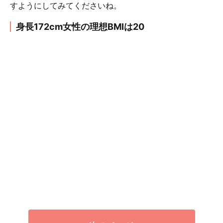
すようにしてみてくださいね。
身長172cm女性の理想BMIは20