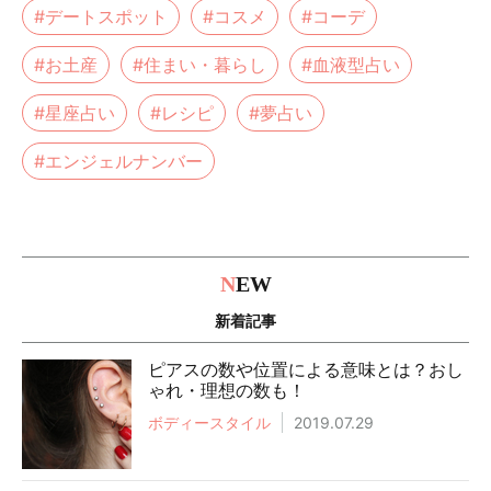
#デートスポット
#コスメ
#コーデ
#お土産
#住まい・暮らし
#血液型占い
#星座占い
#レシピ
#夢占い
#エンジェルナンバー
N
EW
新着記事
ピアスの数や位置による意味とは？おし
ゃれ・理想の数も！
ボディースタイル
2019.07.29