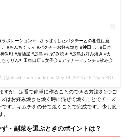
コラボレーション✨ . さっぱりしたパクチーとの相性は意
 . #ちんちくりん #パクチーお好み焼き #神田 . . . #日本
 #神保町 #居酒屋 #広島 #お好み焼き #広島お好み焼き #カ
んちくりん神田東口店 #女子会 #ディナー #ランチ #飲み会
店
(@chinchikurin.kanda) on
May 14, 2019 at 5:18pm PDT
ますが、定番で簡単に作ることのできる方法を2つご
ーズはお好み焼きを焼く時に混ぜて焼くことでチーズ
チです。キムチをのせて焼くことで完成です。少し変
す。
かず・副菜を選ぶときのポイントは？