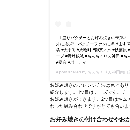
. 山盛りパクチーとお好み焼きの奇跡の
外に抜群⁉️ . パクチーファンに捧げます🌸 .
橋 #大手町 #馬喰町 #御茶ノ水 #秋葉原
ープ #野球観戦 #ちんちくりん神田 #ち
#宴会 #パーティー
A post shared by
ちんちくりん神田南口
お好み焼きのアレンジ方法は色々あり
紹介します。1つ目はチーズです。チ
お好み焼きができます。2つ目はキム
わった組み合わせですがとても合いま
お好み焼きの付け合わせやお