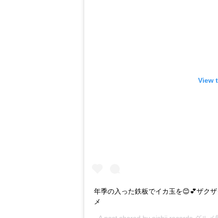
View 
年季の入った鉄板でイカ玉を😊💕ザクザ
メ
A post shared by
oishii records グ