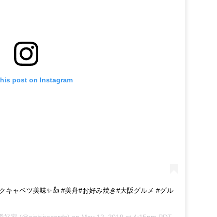
this post on Instagram
クキャベツ美味✨👍 #美舟#お好み焼き#大阪グルメ #グル
ルメ愛好家
(@oishiirecords) on
May 12, 2019 at 4:15pm PDT