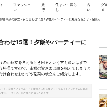
ィ
ファッショ
旅
住まい・暮ら
占
グ
ン
行
し
い
メ
好み焼きの献立・付け合わせ15選！夕飯やパーティーに最適なおかず・副菜も
1
合わせ15選！夕飯やパーティーに
うのか献立を考えるとき困るという方も多いはずで
う料理ですので、主婦の皆さまは頭を抱えてしまうと
付け合わせおかずや副菜の献立をご紹介します。
ソシエイト、楽天アフィリエイトを始めとした各種アフィリエイトプログラムに参加
入すると、売上の一部が弊社に還元されます。