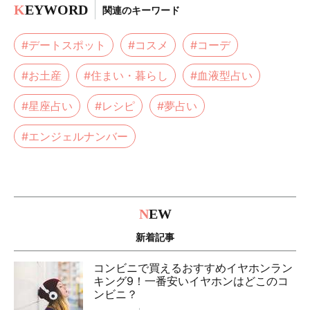
K
EYWORD
関連のキーワード
#デートスポット
#コスメ
#コーデ
#お土産
#住まい・暮らし
#血液型占い
#星座占い
#レシピ
#夢占い
#エンジェルナンバー
N
EW
新着記事
コンビニで買えるおすすめイヤホンラン
キング9！一番安いイヤホンはどこのコ
ンビニ？