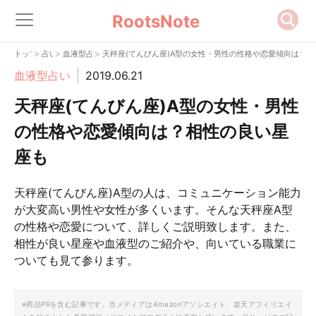
RootsNote
>
>
>
トップ
占い
血液型占い
天秤座(てんびん座)A型の女性・男性の性格や恋愛傾向は？
血液型占い
2019.06.21
天秤座(てんびん座)A型の女性・男性
の性格や恋愛傾向は？相性の良い星
座も
天秤座(てんびん座)A型の人は、コミュニケーション能力
が大変高い男性や女性が多くいます。そんな天秤座A型
の性格や恋愛について、詳しくご説明致します。また、
相性が良い星座や血液型のご紹介や、向いている職業に
ついても見て参ります。
※商品PRを含む記事です。当メディアはAmazonアソシエイト、楽天アフィリエイ