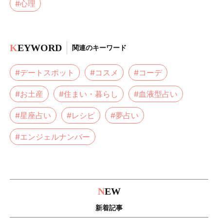
#心理
K
EYWORD
関連のキーワード
#デートスポット
#コスメ
#コーデ
#お土産
#住まい・暮らし
#血液型占い
#星座占い
#レシピ
#夢占い
#エンジェルナンバー
N
EW
新着記事