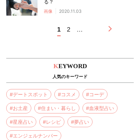
る？
画像
2020.11.03
1
2
…
K
EYWORD
人気のキーワード
#デートスポット
#コスメ
#コーデ
#お土産
#住まい・暮らし
#血液型占い
#星座占い
#レシピ
#夢占い
#エンジェルナンバー