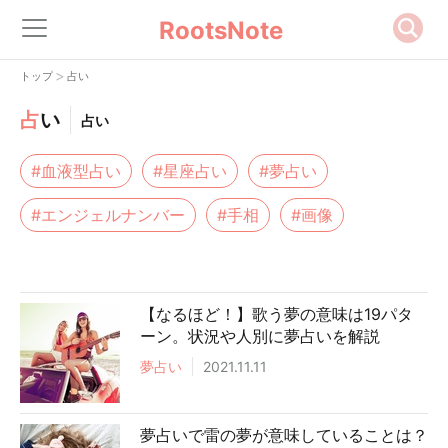
RootsNote
>
トップ
占い
占
い
占い
#血液型占い
#星座占い
#夢占い
#エンジェルナンバー
#手相
#画像
【なるほど！】歌う夢の意味は19パタ
ーン。状況や人別に夢占いを解説
夢占い
2021.11.11
夢占いで雷の夢が意味していることは？