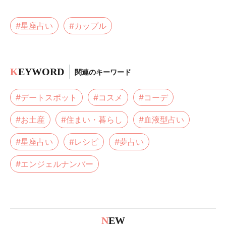
#星座占い
#カップル
K
EYWORD
関連のキーワード
#デートスポット
#コスメ
#コーデ
#お土産
#住まい・暮らし
#血液型占い
#星座占い
#レシピ
#夢占い
#エンジェルナンバー
N
EW