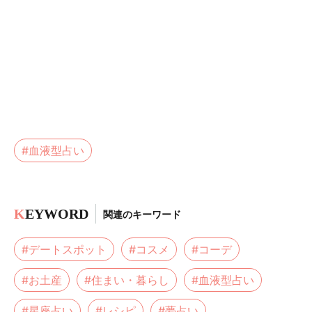
#血液型占い
K
EYWORD
関連のキーワード
#デートスポット
#コスメ
#コーデ
#お土産
#住まい・暮らし
#血液型占い
#星座占い
#レシピ
#夢占い