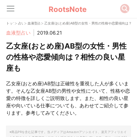
RootsNote
>
>
>
トップ
占い
血液型占い
乙女座(おとめ座)AB型の女性・男性の性格や恋愛傾向は？相
血液型占い
2019.06.21
乙女座(おとめ座)AB型の女性・男性
の性格や恋愛傾向は？相性の良い星
座も
乙女座(おとめ座)AB型は正確性を重視した人が多くいま
す。そんな乙女座AB型の男性や女性について、性格や恋
愛の特徴を詳しくご説明致します。また、相性の良い星
座や向いている仕事についても、あわせてご紹介して参
ります。参考してみてください。
※商品PRを含む記事です。当メディアはAmazonアソシエイト、楽天アフィリエイ