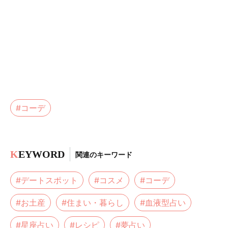
#コーデ
K
EYWORD
関連のキーワード
#デートスポット
#コスメ
#コーデ
#お土産
#住まい・暮らし
#血液型占い
#星座占い
#レシピ
#夢占い