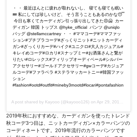
・ ・ 最近ほんとに疲れが取れないし、 寝ても寝ても眠い
💤 私にしては珍しいけど、 そう言うこともあるのかな😴
今日も寒くてカーディガン引っ張り出してきた😣🥶 カー
ディガン 韓国 トップス @hyke_official パンツ @uniqlo
バッグ @stellamccartney ・ ・ #ママコーデ#ママファッ
ション#プチプラコーデ#ざっくりニット#ニットカーディ
ガン#ざっくりカーデ#ハイク#ユニクロ#大人カジュアル#
キレイめコーデ#ロカリ#スナップミー#お洒落さんと繋が
りたい#ロレックス#フィリップオーディベール#シルバー
アクセサリー#ゴールドアクセサリー#gwコーデ#カジュア
ルコーデ#ファラベラ #ステラマッカートニー#韓国ファッ
ション
#fashion#ootd#outfit#mineby3mootd#locari#pontafashion
A post shared by
Kayooo
(@kayooo126) on
Apr 29, 2019 at 2:26am PDT
2019年秋におすすめな、カーディガンを使ったトレンド
秋コーデ3つ目は、ニットカーディガン×カラーパンツの
コーディネートです。2019年流行のカラーパンツです