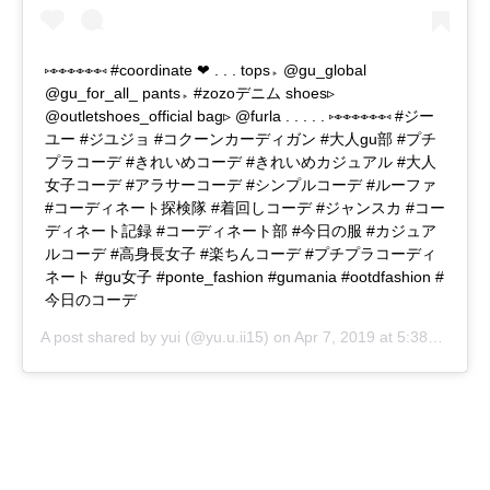
⑅⑅⑅⑅⑅⑅⑅ #coordinate ❤︎ . . . tops▹ @gu_global
@gu_for_all_ pants▹ #zozoデニム shoes▹
@outletshoes_official bag▹ @furla . . . . . ⑅⑅⑅⑅⑅⑅⑅ #ジー
ユー #ジユジョ #コクーンカーディガン #大人gu部 #プチ
プラコーデ #きれいめコーデ #きれいめカジュアル #大人
女子コーデ #アラサーコーデ #シンプルコーデ #ルーファ
#コーディネート探検隊 #着回しコーデ #ジャンスカ #コー
ディネート記録 #コーディネート部 #今日の服 #カジュア
ルコーデ #高身長女子 #楽ちんコーデ #プチプラコーディ
ネート #gu女子 #ponte_fashion #gumania #ootdfashion #
今日のコーデ
A post shared by
yui
(@yu.u.ii15) on
Apr 7, 2019 at 5:38am PDT