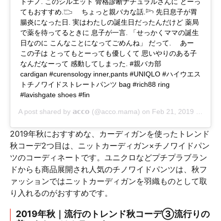
トチノ. このシルエット 骨格診断ナチュラルさんに とーっ
てもおすすめ.𓂬 ⠀ ちょっと親バカな話.𓆸 先日息子が胃
腸炎になった日. 実はわたしの誕生日だったんだけど 薬局
で薬を待ってるときに 息子が一言. 「せっかくママの誕生
日なのに こんなことになってごめんね」 だって. ⠀ あー
この子は とってもとーっても優しくて 思いやりのある子
なんだなーって 感動してしまった. #親バカ部 ⠀ ⠀
cardigan #curensology inner,pants #UNIQLO #ハイウエス
トチノワイドストレートパンツ bag #rich88 ring
#lavishgate shoes #fin ⠀
A post shared by
𝗮𝗰𝗰𝗼
(@acco.mama) on
Feb 21, 2019 at 4:41am PST
2019年秋におすすめな、カーディガンを使ったトレンド
秋コーデ2つ目は、ニットカーディガン×チノワイドパン
ツのコーディネートです。ユニクロなどプチプラブラン
ドからも商品展開され人気のチノワイドパンツは、秋フ
ァッションではニットカーディガンを羽織ものとして取
り入れるのがおすすめです。
2019年秋｜流行のトレンド秋コーデ③流行りの