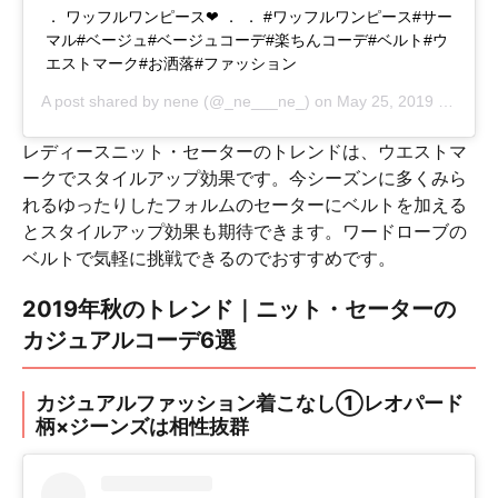
． ワッフルワンピース❤︎ ． ． #ワッフルワンピース#サー
マル#ベージュ#ベージュコーデ#楽ちんコーデ#ベルト#ウ
エストマーク#お洒落#ファッション
A post shared by
nene
(@_ne___ne_) on
May 25, 2019 at 6:09pm PDT
レディースニット・セーターのトレンドは、ウエストマ
ークでスタイルアップ効果です。今シーズンに多くみら
れるゆったりしたフォルムのセーターにベルトを加える
とスタイルアップ効果も期待できます。ワードローブの
ベルトで気軽に挑戦できるのでおすすめです。
2019年秋のトレンド｜ニット・セーターの
カジュアルコーデ6選
カジュアルファッション着こなし①レオパード
柄×ジーンズは相性抜群