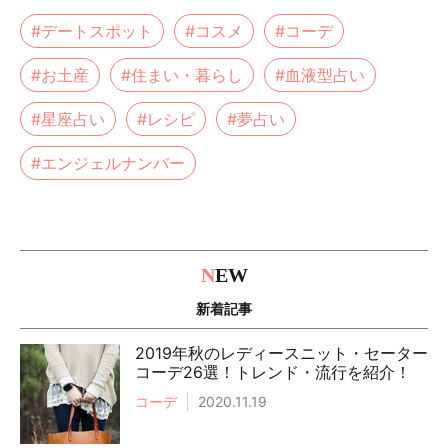
#デートスポット
#コスメ
#コーデ
#お土産
#住まい・暮らし
#血液型占い
#星座占い
#レシピ
#夢占い
#エンジェルナンバー
N
EW
新着記事
2019年秋のレディースニット・セーター
コーデ26選！トレンド・流行を紹介！
コーデ
2020.11.19