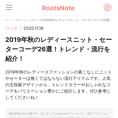
RootsNote
>
>
>
トップ
ファッション
コーデ
2019年秋のレディースニット・セーターコーデ26選！ト
コーデ
2020.11.19
2019年秋のレディースニット・セー
ターコーデ26選！トレンド・流行を
紹介！
2019年秋のレディースファッションの着こなしにニット
やセーターは無くてはならない流行アイテムです。人気
の主役級デザインから、トレンドカラーやおしゃれなコ
ーデをバリエーション豊かにご紹介します。ぜひ参考に
してくださいね！
※商品PRを含む記事です。当メディアはAmazonアソシエイト、楽天アフィリエイ