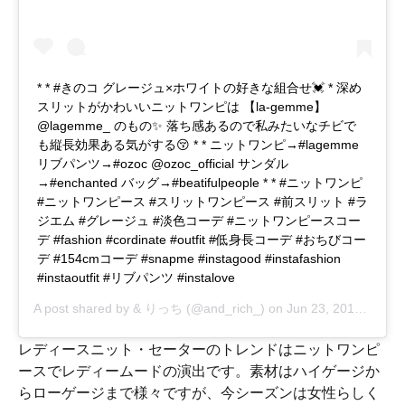
* * #きのコ グレージュ×ホワイトの好きな組合せ💓 * 深め
スリットがかわいいニットワンピは 【la-gemme】
@lagemme_ のもの✨ 落ち感あるので私みたいなチビで
も縦長効果ある気がする😚 * * ニットワンピ→#lagemme
リブパンツ→#ozoc @ozoc_official サンダル
→#enchanted バッグ→#beatifulpeople * * #ニットワンピ
#ニットワンピース #スリットワンピース #前スリット #ラ
ジエム #グレージュ #淡色コーデ #ニットワンピースコー
デ #fashion #cordinate #outfit #低身長コーデ #おちびコー
デ #154cmコーデ #snapme #instagood #instafashion
#instaoutfit #リブパンツ #instalove
A post shared by
& りっち
(@and_rich_) on
Jun 23, 2019 at 7:37pm PDT
レディースニット・セーターのトレンドはニットワンピ
ースでレディームードの演出です。素材はハイゲージか
らローゲージまで様々ですが、今シーズンは女性らしく