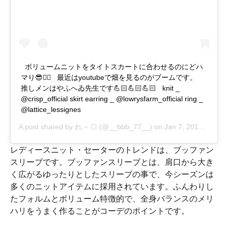
ㅤㅤㅤㅤㅤㅤㅤㅤㅤㅤㅤㅤㅤ ㅤㅤㅤㅤㅤㅤㅤㅤㅤㅤㅤㅤㅤ ボリュームニットをタイトスカートに合わせるのにどハ
マり😎✊🏻 ㅤㅤㅤㅤㅤㅤㅤㅤㅤㅤㅤㅤㅤ ㅤㅤㅤㅤㅤㅤㅤㅤㅤㅤㅤㅤㅤ 最近はyoutubeで畑を見るのがブームです。 ㅤㅤㅤㅤㅤㅤㅤㅤㅤㅤㅤㅤㅤ ㅤㅤㅤㅤㅤㅤㅤㅤㅤㅤㅤㅤㅤ
推しメンはやふへゐ先生です💪🏻💪🏻💪🏻 ㅤㅤㅤㅤㅤㅤㅤㅤㅤㅤㅤㅤㅤ ㅤㅤㅤㅤㅤㅤㅤㅤㅤㅤㅤㅤㅤ knit _
@crisp_official skirt earring _ @lowrysfarm_official ring _
@lattice_lessignes ㅤㅤㅤㅤㅤㅤㅤㅤㅤㅤㅤㅤㅤ ㅤㅤㅤㅤㅤㅤㅤㅤㅤㅤㅤㅤㅤ
A post shared by
れ − ◎
(@__bbb_77__) on
Jan 7, 2019 at 3:21am PST
レディースニット・セーターのトレンドは、ブッファン
スリーブです。ブッファンスリーブとは、肩口から大き
く広がるゆったりとしたスリーブの事で、今シーズンは
多くのニットアイテムに採用されています。ふんわりし
たフォルムとボリューム特徴的で、全身バランスのメリ
ハリをうまく作ることがコーデのポイントです。