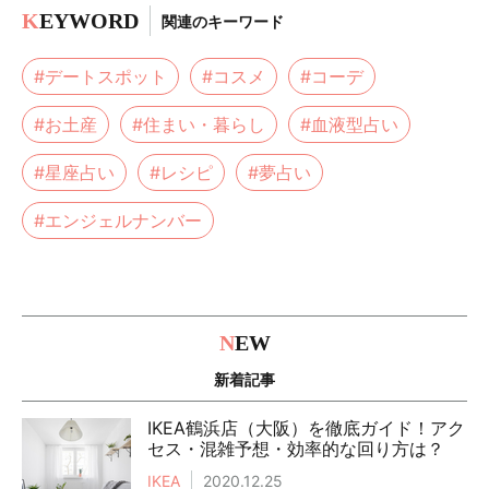
K
EYWORD
関連のキーワード
#デートスポット
#コスメ
#コーデ
#お土産
#住まい・暮らし
#血液型占い
#星座占い
#レシピ
#夢占い
#エンジェルナンバー
N
EW
新着記事
IKEA鶴浜店（大阪）を徹底ガイド！アク
セス・混雑予想・効率的な回り方は？
IKEA
2020.12.25