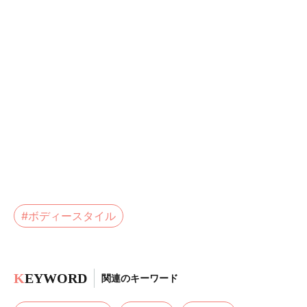
#ボディースタイル
K
EYWORD
関連のキーワード