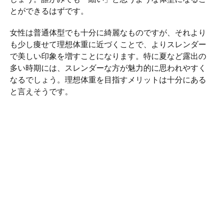
とができるはずです。
女性は普通体型でも十分に綺麗なものですが、それより
も少し痩せて理想体重に近づくことで、よりスレンダー
で美しい印象を増すことになります。特に夏など露出の
多い時期には、スレンダーな方が魅力的に思われやすく
なるでしょう。理想体重を目指すメリットは十分にある
と言えそうです。