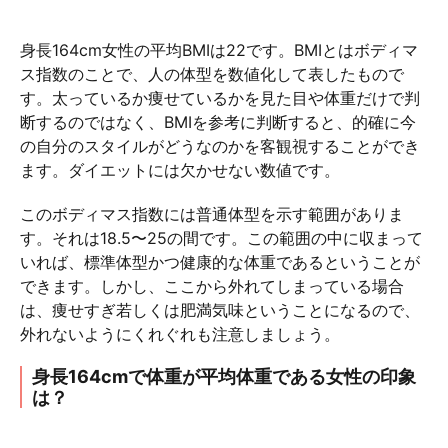
身長164cm女性の平均BMIは22です。BMIとはボディマ
ス指数のことで、人の体型を数値化して表したもので
す。太っているか痩せているかを見た目や体重だけで判
断するのではなく、BMIを参考に判断すると、的確に今
の自分のスタイルがどうなのかを客観視することができ
ます。ダイエットには欠かせない数値です。
このボディマス指数には普通体型を示す範囲がありま
す。それは18.5〜25の間です。この範囲の中に収まって
いれば、標準体型かつ健康的な体重であるということが
できます。しかし、ここから外れてしまっている場合
は、痩せすぎ若しくは肥満気味ということになるので、
外れないようにくれぐれも注意しましょう。
身長164cmで体重が平均体重である女性の印象
は？