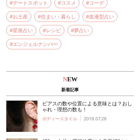
#デートスポット
#コスメ
#コーデ
#お土産
#住まい・暮らし
#血液型占い
#星座占い
#レシピ
#夢占い
#エンジェルナンバー
N
EW
新着記事
ピアスの数や位置による意味とは？おし
ゃれ・理想の数も！
ボディースタイル
2019.07.29