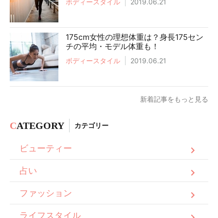
ボディースタイル
2019.06.21
175cm女性の理想体重は？身長175セン
チの平均・モデル体重も！
ボディースタイル
2019.06.21
新着記事をもっと見る
C
ATEGORY
カテゴリー
ビューティー
占い
ファッション
ライフスタイル