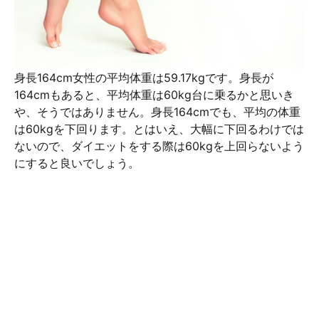
身長164cm女性の平均体重は59.17kgです。身長が
164cmもあると、平均体重は60kg台に乗るかと思いき
や、そうではありません。身長164cmでも、平均の体重
は60kgを下回ります。とはいえ、大幅に下回るわけでは
ないので、ダイエットをする際は60kgを上回らないよう
にすると良いでしょう。