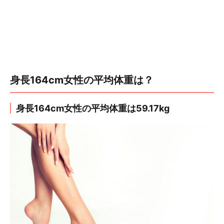
身長164cm女性の平均体重は？
身長164cm女性の平均体重は59.17kg