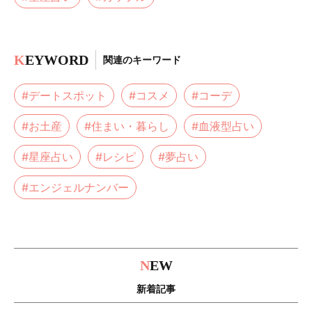
K
EYWORD
関連のキーワード
#デートスポット
#コスメ
#コーデ
#お土産
#住まい・暮らし
#血液型占い
#星座占い
#レシピ
#夢占い
#エンジェルナンバー
N
EW
新着記事